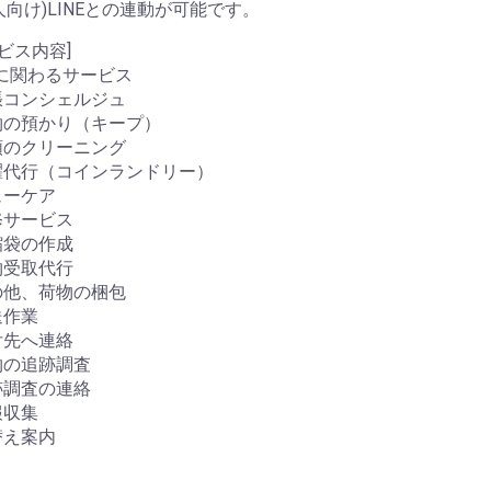
向け)LINEとの連動が可能です。
ビス内容]
に関わるサービス
張コンシェルジュ
物の預かり（キープ）
類のクリーニング
濯代行（コインランドリー）
ューケア
修サービス
縮袋の作成
物受取代行
の他、荷物の梱包
送作業
付先へ連絡
物の追跡調査
跡調査の連絡
報収集
替え案内