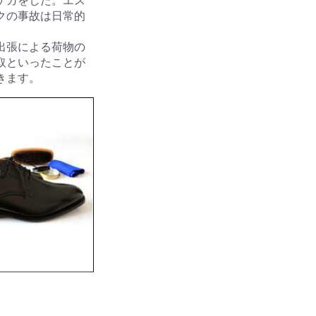
ケガをした。エス
クの事故は日常的
出張による荷物の
取といったことが
きます。