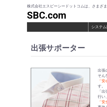
株式会社エスビーシードットコムは、さまざ
SBC.com
システム
出張サポーター
出張
そん
「安
す。
「出
行い
「安