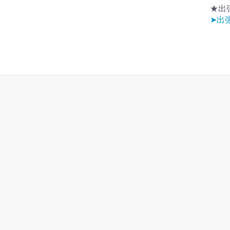
★出
➤出