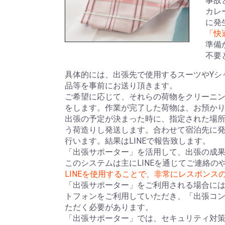
事故
カレ
に発
「快
準備
不要
具体的には、出張先で使用するスーツやYシ
品等を事前にお送り頂きます。
ご希望に応じて、それらの荷物をクリーニ
をします。作業が完了した荷物は、お預か
出張の予定が決まった時に、指定された場所
う荷造りし発送します。合わせて宿泊先に
行います。結果はLINEで報告致します。
「出張サポーター」を活用して、出張の成
このシステムは主にLINEを通じてご連絡の
LINEを使用することで、非常にレスポンス
「出張サポーター」をご利用される場合には
トフォンをご利用していただき、「出張コ
ただく必要があります。
「出張サポーター」では、セキュリティ対策が