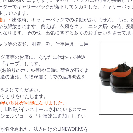
と同様の扱いになります。キャリーバックに歩行者が接触して
ーターでキャリーバックが落下してケガをした。キャリーバッ
生しています。
適」：
出張時、キャリーバックでの移動がありません。また、
から解放されます。例えば、衣類をクリーニング店へ持込、受
となります。その他、出張に関する多くのお手伝いをさせて頂
ャツ等の衣類、肌着、靴、仕事用具、日用
ング店等のお店に、あなたに代わって持込
り「キープ」します。
(お泊りのホテル等)や日時に荷物が届くよ
発送の連絡、荷物が届くまでの追跡調査を
果をあげてください。
やりとりをいたします。
の早い対応が可能になりました。
、LINEがインストールされているスマー
ンシェルジュ」を「お友達に追加」してい
強化された、法人向けのLINEWORKSを