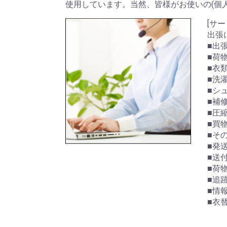
使用しています。当然、皆様がお使いの(個人
[サー
出張
■出
■荷
■衣
■洗
■シ
■補
■圧
■買
■そ
■発
■送
■荷
■追
■情
■衣